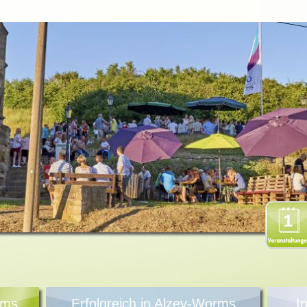
rms
Erfolgreich in Alzey-Worms
I