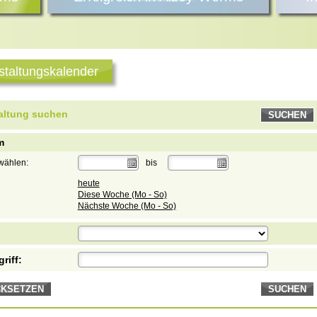
staltungskalender
altung suchen
SUCHEN
m
wählen:
bis
heute
Diese Woche (Mo - So)
Nächste Woche (Mo - So)
riff:
CKSETZEN
SUCHEN