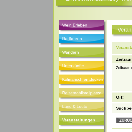
Wein Erleben
Veran
Radfahren
Veranst
Wandern
Zeitrau
Unterkünfte
Zeitraum 
Kulinarisch entdecken
Reisemobilstellplätze
Ort:
Land & Leute
Suchbeg
Veranstaltungen
ZURÜ